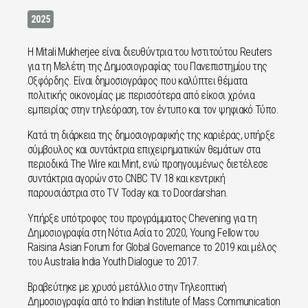
2025
Η Mitali Mukherjee είναι διευθύντρια του Ινστιτούτου Reuters
για τη Μελέτη της Δημοσιογραφίας του Πανεπιστημίου της
Οξφόρδης. Είναι δημοσιογράφος που καλύπτει θέματα
πολιτικής οικονομίας με περισσότερα από είκοσι χρόνια
εμπειρίας στην τηλεόραση, τον έντυπο και τον ψηφιακό Τύπο.
Κατά τη διάρκεια της δημοσιογραφικής της καριέρας, υπήρξε
σύμβουλος και συντάκτρια επιχειρηματικών θεμάτων στα
περιοδικά The Wire και Mint, ενώ προηγουμένως διετέλεσε
συντάκτρια αγορών στο CNBC TV 18 και κεντρική
παρουσιάστρια στο TV Today και το Doordarshan.
Υπήρξε υπότροφος του προγράμματος Chevening για τη
Δημοσιογραφία στη Νότια Ασία το 2020, Young Fellow του
Raisina Asian Forum for Global Governance το 2019 και μέλος
του Australia India Youth Dialogue το 2017.
Βραβεύτηκε με χρυσό μετάλλιο στην Τηλεοπτική
Δημοσιογραφία από το Indian Institute of Mass Communication