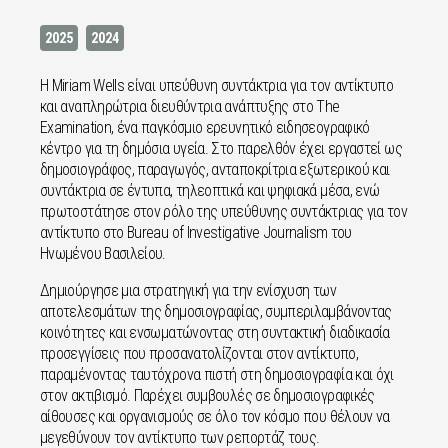
2025
2024
Η Miriam Wells είναι υπεύθυνη συντάκτρια για τον αντίκτυπο
και αναπληρώτρια διευθύντρια ανάπτυξης στο The
Examination, ένα παγκόσμιο ερευνητικό ειδησεογραφικό
κέντρο για τη δημόσια υγεία. Στο παρελθόν έχει εργαστεί ως
δημοσιογράφος, παραγωγός, ανταποκρίτρια εξωτερικού και
συντάκτρια σε έντυπα, τηλεοπτικά και ψηφιακά μέσα, ενώ
πρωτοστάτησε στον ρόλο της υπεύθυνης συντάκτριας για τον
αντίκτυπο στο Bureau of Investigative Journalism του
Ηνωμένου Βασιλείου.
Δημιούργησε μια στρατηγική για την ενίσχυση των
αποτελεσμάτων της δημοσιογραφίας, συμπεριλαμβάνοντας
κοινότητες και ενσωματώνοντας στη συντακτική διαδικασία
προσεγγίσεις που προσανατολίζονται στον αντίκτυπο,
παραμένοντας ταυτόχρονα πιστή στη δημοσιογραφία και όχι
στον ακτιβισμό. Παρέχει συμβουλές σε δημοσιογραφικές
αίθουσες και οργανισμούς σε όλο τον κόσμο που θέλουν να
μεγεθύνουν τον αντίκτυπο των ρεπορτάζ τους.