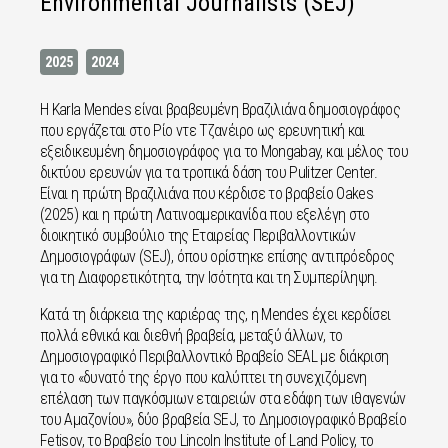
Environmental Journalists (SEJ)
2025
2024
Η Karla Mendes είναι βραβευμένη Βραζιλιάνα δημοσιογράφος
που εργάζεται στο Ρίο ντε Τζανέιρο ως ερευνητική και
εξειδικευμένη δημοσιογράφος για το Mongabay, και μέλος του
δικτύου ερευνών για τα τροπικά δάση του Pulitzer Center.
Είναι η πρώτη Βραζιλιάνα που κέρδισε το βραβείο Oakes
(2025) και η πρώτη Λατινοαμερικανίδα που εξελέγη στο
διοικητικό συμβούλιο της Εταιρείας Περιβαλλοντικών
Δημοσιογράφων (SEJ), όπου ορίστηκε επίσης αντιπρόεδρος
για τη Διαφορετικότητα, την Ισότητα και τη Συμπερίληψη.
Κατά τη διάρκεια της καριέρας της, η Mendes έχει κερδίσει
πολλά εθνικά και διεθνή βραβεία, μεταξύ άλλων, το
Δημοσιογραφικό Περιβαλλοντικό Βραβείο SEAL με διάκριση
για το «δυνατό της έργο που καλύπτει τη συνεχιζόμενη
επέλαση των παγκόσμιων εταιρειών στα εδάφη των ιθαγενών
του Αμαζονίου», δύο βραβεία SEJ, το Δημοσιογραφικό Βραβείο
Fetisov, το Βραβείο του Lincoln Institute of Land Policy, το