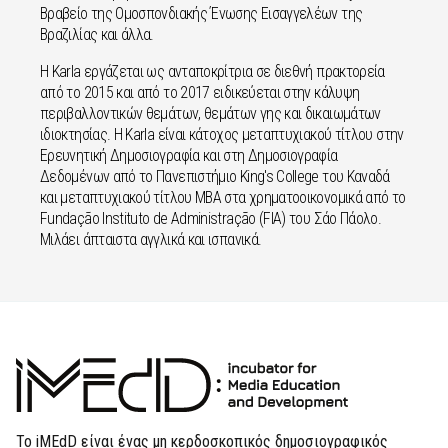
Βραβείο της Ομοσπονδιακής Ένωσης Εισαγγελέων της
Βραζιλίας και άλλα.
Η Karla εργάζεται ως ανταποκρίτρια σε διεθνή πρακτορεία
από το 2015 και από το 2017 ειδικεύεται στην κάλυψη
περιβαλλοντικών θεμάτων, θεμάτων γης και δικαιωμάτων
ιδιοκτησίας. Η Karla είναι κάτοχος μεταπτυχιακού τίτλου στην
Ερευνητική Δημοσιογραφία και στη Δημοσιογραφία
Δεδομένων από το Πανεπιστήμιο King's College του Καναδά
και μεταπτυχιακού τίτλου MBA στα χρηματοοικονομικά από το
Fundação Instituto de Administração (FIA) του Σάο Πάολο.
Μιλάει άπταιστα αγγλικά και ισπανικά.
Το iMEdD είναι ένας μη κερδοσκοπικός δημοσιογραφικός