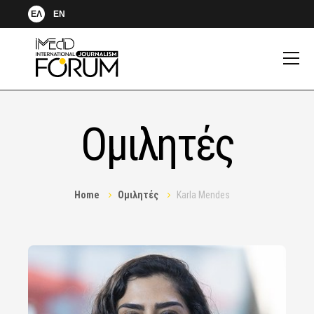
ΕΛ
EN
Ομιλητές
Home
Ομιλητές
Karla Mendes