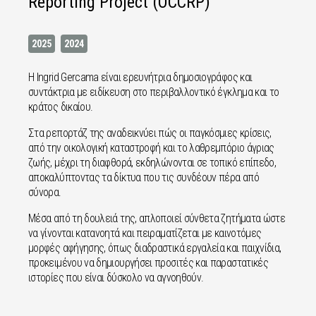
Reporting Project (OCCRP)
2025
2024
Η Ingrid Gercama είναι ερευνήτρια δημοσιογράφος και
συντάκτρια με ειδίκευση στο περιβαλλοντικό έγκλημα και το
κράτος δικαίου.
Στα ρεπορτάζ της αναδεικνύει πώς οι παγκόσμιες κρίσεις,
από την οικολογική καταστροφή και το λαθρεμπόριο άγριας
ζωής, μέχρι τη διαφθορά, εκδηλώνονται σε τοπικό επίπεδο,
αποκαλύπτοντας τα δίκτυα που τις συνδέουν πέρα από
σύνορα.
Μέσα από τη δουλειά της, απλοποιεί σύνθετα ζητήματα ώστε
να γίνονται κατανοητά και πειραματίζεται με καινοτόμες
μορφές αφήγησης, όπως διαδραστικά εργαλεία και παιχνίδια,
προκειμένου να δημιουργήσει προσιτές και παραστατικές
ιστορίες που είναι δύσκολο να αγνοηθούν.