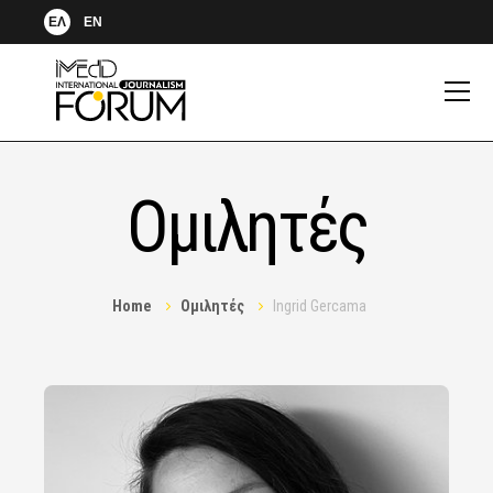
ΕΛ
EN
Ομιλητές
Home
Ομιλητές
Ingrid Gercama