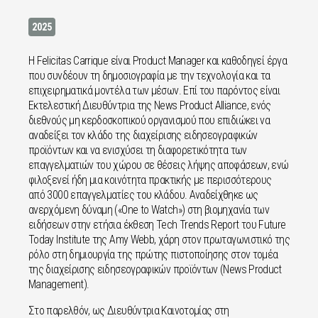
2025
Η Felicitas Carrique είναι Product Manager και καθοδηγεί έργα
που συνδέουν τη δημοσιογραφία με την τεχνολογία και τα
επιχειρηματικά μοντέλα των μέσων. Επί του παρόντος είναι
Εκτελεστική Διευθύντρια της News Product Alliance, ενός
διεθνούς μη κερδοσκοπικού οργανισμού που επιδιώκει να
αναδείξει τον κλάδο της διαχείρισης ειδησεογραφικών
προϊόντων και να ενισχύσει τη διαφορετικότητα των
επαγγελματιών του χώρου σε θέσεις λήψης αποφάσεων, ενώ
φιλοξενεί ήδη μια κοινότητα πρακτικής με περισσότερους
από 3000 επαγγελματίες του κλάδου. Αναδείχθηκε ως
ανερχόμενη δύναμη («One to Watch») στη βιομηχανία των
ειδήσεων στην ετήσια έκθεση Tech Trends Report του Future
Today Institute της Amy Webb, χάρη στον πρωταγωνιστικό της
ρόλο στη δημιουργία της πρώτης πιστοποίησης στον τομέα
της διαχείρισης ειδησεογραφικών προϊόντων (News Product
Management).
Στο παρελθόν, ως Διευθύντρια Καινοτομίας στη