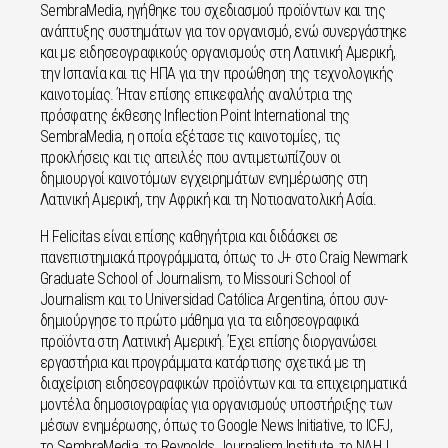
SembraMedia, ηγήθηκε του σχεδιασμού προϊόντων και της
ανάπτυξης συστημάτων για τον οργανισμό, ενώ συνεργάστηκε
και με ειδησεογραφικούς οργανισμούς στη Λατινική Αμερική,
την Ισπανία και τις ΗΠΑ για την προώθηση της τεχνολογικής
καινοτομίας. Ήταν επίσης επικεφαλής αναλύτρια της
πρόσφατης έκθεσης Inflection Point International της
SembraMedia, η οποία εξέτασε τις καινοτομίες, τις
προκλήσεις και τις απειλές που αντιμετωπίζουν οι
δημιουργοί καινοτόμων εγχειρημάτων ενημέρωσης στη
Λατινική Αμερική, την Αφρική και τη Νοτιοανατολική Ασία.
Η Felicitas είναι επίσης καθηγήτρια και διδάσκει σε
πανεπιστημιακά προγράμματα, όπως το J+ στο Craig Newmark
Graduate School of Journalism, το Missouri School of
Journalism και το Universidad Católica Argentina, όπου συν-
δημιούργησε το πρώτο μάθημα για τα ειδησεογραφικά
προϊόντα στη Λατινική Αμερική. Έχει επίσης διοργανώσει
εργαστήρια και προγράμματα κατάρτισης σχετικά με τη
διαχείριση ειδησεογραφικών προϊόντων και τα επιχειρηματικά
μοντέλα δημοσιογραφίας για οργανισμούς υποστήριξης των
μέσων ενημέρωσης, όπως το Google News Initiative, το ICFJ,
το SembraMedia, το Reynolds Journalism Institute, το NAHJ