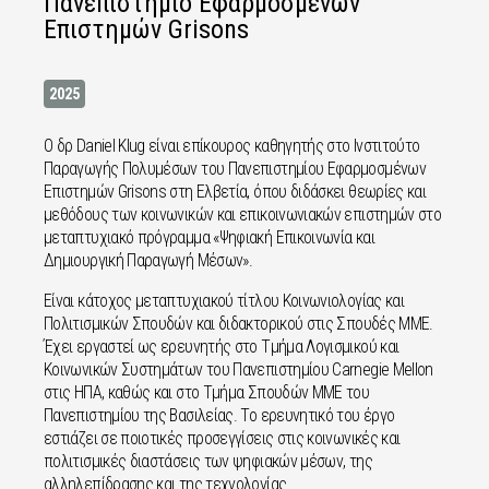
Πανεπιστήμιο Εφαρμοσμένων
Επιστημών Grisons
2025
Ο δρ Daniel Klug είναι επίκουρος καθηγητής στο Ινστιτούτο
Παραγωγής Πολυμέσων του Πανεπιστημίου Εφαρμοσμένων
Επιστημών Grisons στη Ελβετία, όπου διδάσκει θεωρίες και
μεθόδους των κοινωνικών και επικοινωνιακών επιστημών στο
μεταπτυχιακό πρόγραμμα «Ψηφιακή Επικοινωνία και
Δημιουργική Παραγωγή Μέσων».
Είναι κάτοχος μεταπτυχιακού τίτλου Κοινωνιολογίας και
Πολιτισμικών Σπουδών και διδακτορικού στις Σπουδές ΜΜΕ.
Έχει εργαστεί ως ερευνητής στο Τμήμα Λογισμικού και
Κοινωνικών Συστημάτων του Πανεπιστημίου Carnegie Mellon
στις ΗΠΑ, καθώς και στο Τμήμα Σπουδών ΜΜΕ του
Πανεπιστημίου της Βασιλείας. Το ερευνητικό του έργο
εστιάζει σε ποιοτικές προσεγγίσεις στις κοινωνικές και
πολιτισμικές διαστάσεις των ψηφιακών μέσων, της
αλληλεπίδρασης και της τεχνολογίας.