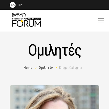
ΕΛ
EN
Ομιλητές
Home
Ομιλητές
Bridget Gallagher