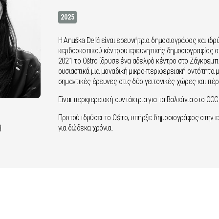
2025
Η Anuška Delić είναι ερευνήτρια δημοσιογράφος και ιδρύ
κερδοσκοπικού κέντρου ερευνητικής δημοσιογραφίας στ
2021 το Oštro ίδρυσε ένα αδελφό κέντρο στο Ζάγκρεμπ
ουσιαστικά μια μοναδική μικρο-περιφερειακή οντότητα 
σημαντικές έρευνες στις δύο γειτονικές χώρες και πέ
Είναι περιφερειακή συντάκτρια για τα Βαλκάνια στο OCCR
Προτού ιδρύσει το Oštro, υπήρξε δημοσιογράφος στην 
για δώδεκα χρόνια.