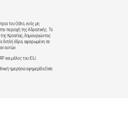
τρια του Oštro, ενός μη
ην περιοχή της Αδριατικής. Το
 της Κροατίας, δημιουργώντας
με διπλή έδρα, αφιερωμένη σε
ραν αυτών.
P και μέλος του ICIJ.
εθνική ημερήσια εφημερίδα Delo